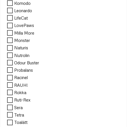
Komodo
Leonardo
LifeCat
LovePaws
Milla More
Monster
Naturis
Nutrolin
Odour Buster
Probalans
Racinel
RAUH!
Rokka
Ruti-Rex
Sera
Tetra
Toalätt