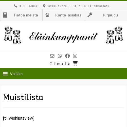
Skip
015-348848
Keskuskatu 6-10, 76100 Pieksämäki
to
Tietoa meistä
Kanta-asiakas
Kirjaudu
content
0 tuotetta
Valikko
Muistilista
[ti_wishlistsview]